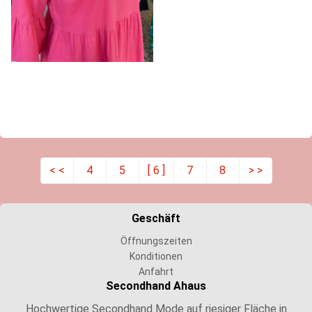
< <
4
5
[ 6 ]
7
8
> >
Geschäft
Öffnungszeiten
Konditionen
Anfahrt
Secondhand Ahaus
Hochwertige Secondhand Mode auf riesiger Fläche in