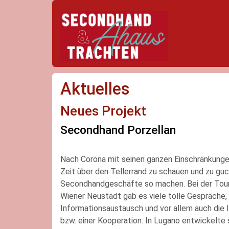
Aktuelles
Neues Projekt
Secondhand Porzellan
Nach Corona mit seinen ganzen Einschränkunge
mit dem Secondhandgeschäft „S2“. Monica
Zeit über den Tellerrand zu schauen und zu gu
gebrauchtem Porzellan und Glas, was unser Herz sofort 
Secondhandgeschäfte so machen. Bei der Tour
und wir voller Energie gleich einiges erworb
Wiener Neustadt gab es viele tolle Gespräche, 
genauso begeistert davon und lasst euch von unserer neuen L
Informationsaustausch und vor allem auch die 
bzw. einer Kooperation. In Lugano entwickelte