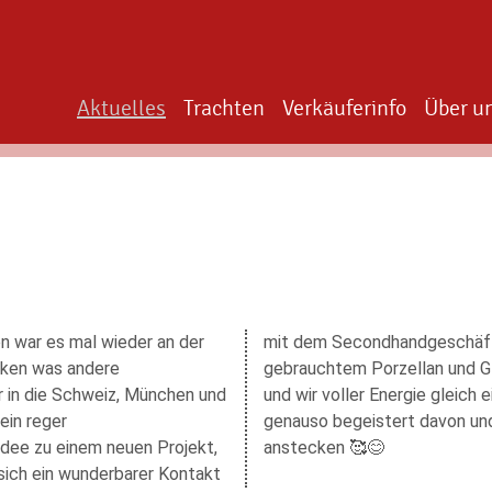
Aktuelles
Trachten
Verkäuferinfo
Über u
n war es mal wieder an der
 Copa handelt u.a. mit
cken was andere
höher schlagen ließ
 in die Schweiz, München und
en haben. Wir hoffen ihr seid
ein reger
eidenschaft
Idee zu einem neuen Projekt,
anstecken 🥰😊
 sich ein wunderbarer Kontakt